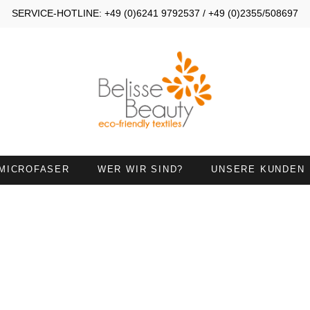
SERVICE-HOTLINE: +49 (0)6241 9792537 / +49 (0)2355/508697
MICROFASER
WER WIR SIND?
UNSERE KUNDEN
OMPRESSEN 30X40
KOMPRESSEN 30X50
ANDTÜCHER 45X90
HANDTÜCHER MIT
HALSAUSSCHNITT
IEGETÜCHER
HANDTUCH 50X100 MIT
NASENÖFFNUNG