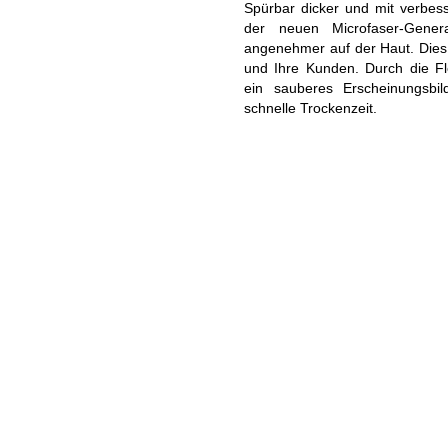
Spürbar dicker und mit verbes
ADEMÄNTEL COMFORT
BADEMÄNTEL NEW GENERA
der neuen Microfaser-Gener
angenehmer auf der Haut. Dies 
und Ihre Kunden. Durch die F
OODIE KUSCHELDECKEN
ein sauberes Erscheinungsbi
KUSCHELDECKEN LIGHT
schnelle Trockenzeit.
USCHELDECKEN CORD OPTIK
KUSCHELDECKEN MIT
FELLOPTIK
OLIERTÜCHER
SALE %