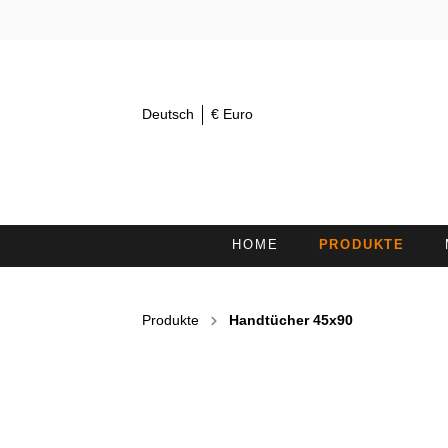
Deutsch
€ Euro
HOME
PRODUKTE
AUGENTÜCHER 30X15
K
Produkte
Handtücher 45x90
KOSMETIKSTIRNBÄNDER /
H
HAARBÄNDER
DUSCHTÜCHER
L