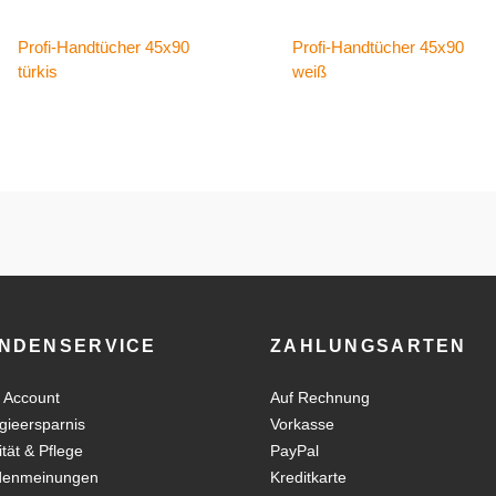
Profi-Handtücher 45x90
Profi-Handtücher 45x90
türkis
weiß
NDENSERVICE
ZAHLUNGSARTEN
 Account
Auf Rechnung
gieersparnis
Vorkasse
ität & Pflege
PayPal
denmeinungen
Kreditkarte