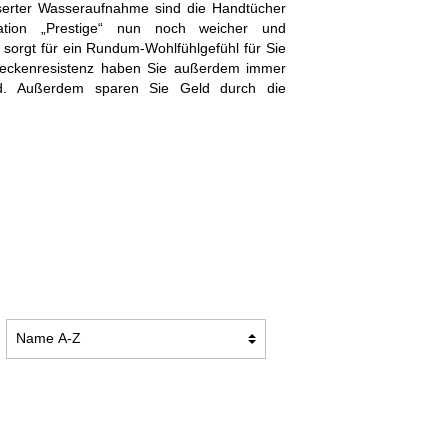
serter Wasseraufnahme sind die Handtücher
TION
BADEMÄNTEL DUO SOFT
ation „Prestige“ nun noch weicher und
sorgt für ein Rundum-Wohlfühlgefühl für Sie
leckenresistenz haben Sie außerdem immer
ld. Außerdem sparen Sie Geld durch die
KUSCHELDECKEN PREMIUM
KUSCHELDECKEN CASHMERE
FEELING