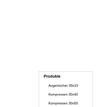
LIEGENBEZÜGE OHNE
B
NASENÖFFNUNG
SAUNAKILTS
H
KUSCHELDECKEN PREMIUM
K
CASHMERE FEELING
KISSEN UND NACKENROLLEN
P
Produkte
Augentücher 30x15
Kompressen 30x40
Kompressen 30x50