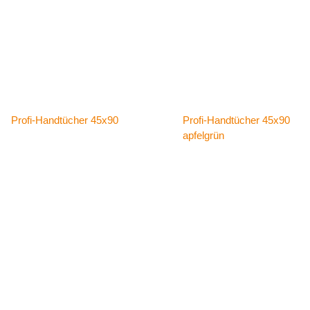
Details
Details
Profi-Handtücher 45x90
Profi-Handtücher 45x90
apfelgrün
Details
Details