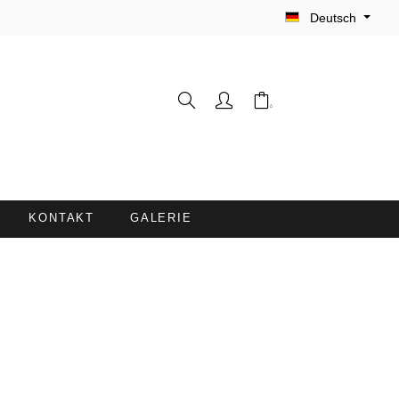
Deutsch
KONTAKT
GALERIE
WASCHHANDSCHUHE
FRISEURUMHÄNGE /
FÄRBESCHÜRZEN
LIEGENBEZÜGE MIT
NASENÖFFNUNG