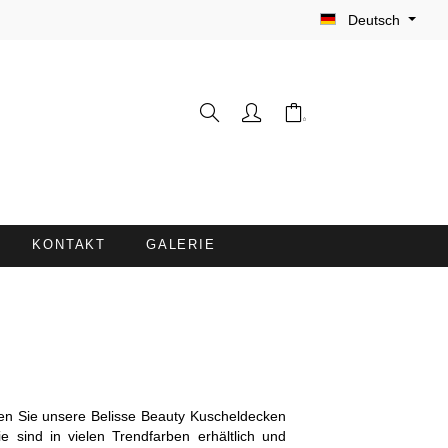
Deutsch
KONTAKT
GALERIE
WASCHHANDSCHUHE
FRISEURUMHÄNGE /
FÄRBESCHÜRZEN
LIEGENBEZÜGE MIT
n Sie unsere Belisse Beauty Kuscheldecken
NASENÖFFNUNG
e sind in vielen Trendfarben erhältlich und