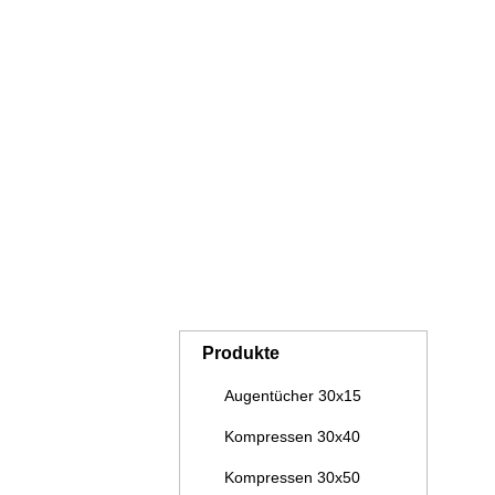
LIEGENBEZÜGE OHNE
B
NASENÖFFNUNG
SAUNAKILTS
H
KUSCHELDECKEN PREMIUM
K
CASHMERE FEELING
KISSEN UND NACKENROLLEN
P
Produkte
Augentücher 30x15
Kompressen 30x40
Kompressen 30x50