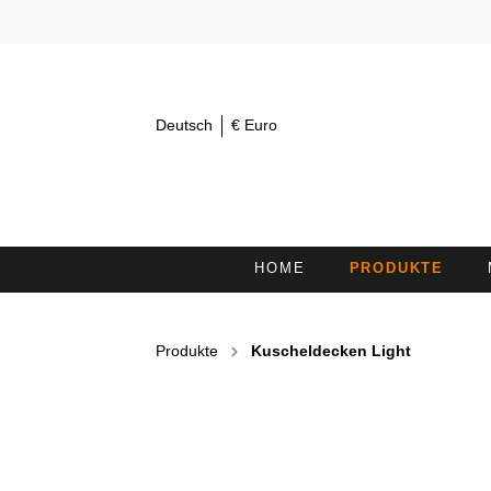
Deutsch
€ Euro
HOME
PRODUKTE
AUGENTÜCHER 30X15
K
Produkte
Kuscheldecken Light
KOSMETIKSTIRNBÄNDER /
H
HAARBÄNDER
DUSCHTÜCHER
L