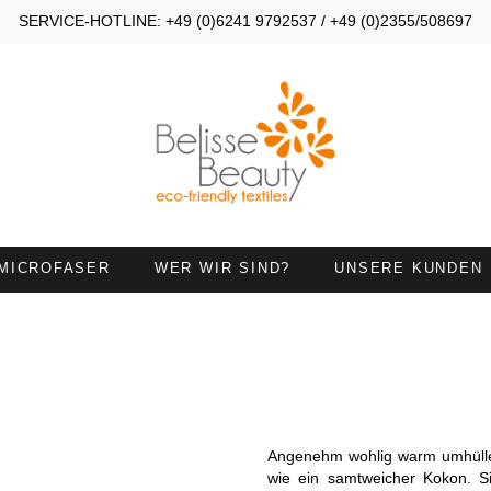
SERVICE-HOTLINE: +49 (0)6241 9792537 / +49 (0)2355/508697
MICROFASER
WER WIR SIND?
UNSERE KUNDEN
OMPRESSEN 30X40
KOMPRESSEN 30X50
ANDTÜCHER 45X90
HANDTÜCHER MIT
HALSAUSSCHNITT
IEGETÜCHER
HANDTUCH 50X100 MIT
Angenehm wohlig warm umhülle
NASENÖFFNUNG
wie ein samtweicher Kokon. Si