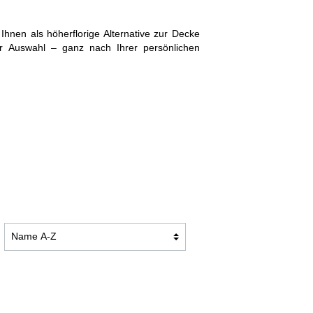
TION
BADEMÄNTEL DUO SOFT
Ihnen als höherflorige Alternative zur Decke
ur Auswahl – ganz nach Ihrer persönlichen
KUSCHELDECKEN PREMIUM
KUSCHELDECKEN CASHMERE
FEELING