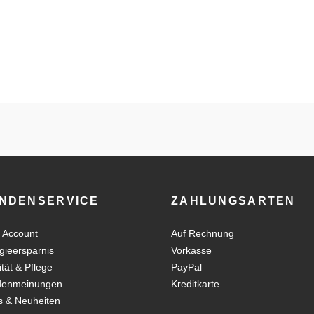
NDENSERVICE
ZAHLUNGSARTEN
 Account
Auf Rechnung
gieersparnis
Vorkasse
ität & Pflege
PayPal
denmeinungen
Kreditkarte
 & Neuheiten