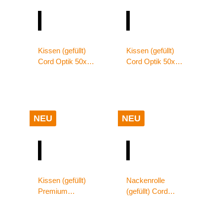
Kissen (gefüllt)
Kissen (gefüllt)
Cord Optik 50x50
Cord Optik 50x50
wollweiß
zimt
NEU
NEU
Kissen (gefüllt)
Nackenrolle
Premium
(gefüllt) Cord
Cashmere
Optik 70x22
Feeling 50x50