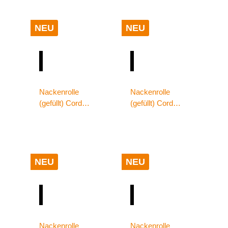
NEU
NEU
Nackenrolle
Nackenrolle
(gefüllt) Cord
(gefüllt) Cord
Optik 70x22
Optik 70x22
altrosa
anthrazit
NEU
NEU
Nackenrolle
Nackenrolle