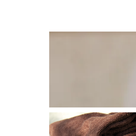
LIEGENBEZÜGE OHNE
B
NASENÖFFNUNG
SAUNAKILTS
H
KUSCHELDECKEN PREMIUM
K
CASHMERE FEELING
KISSEN UND NACKENROLLEN
P