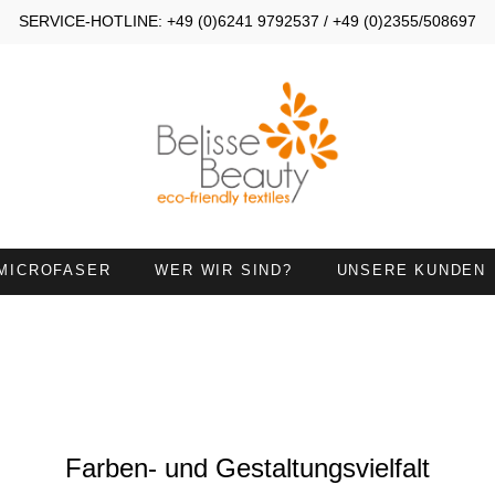
SERVICE-HOTLINE: +49 (0)6241 9792537 / +49 (0)2355/508697
MICROFASER
WER WIR SIND?
UNSERE KUNDEN
OMPRESSEN 30X40
KOMPRESSEN 30X50
ANDTÜCHER 45X90
HANDTÜCHER MIT
HALSAUSSCHNITT
IEGETÜCHER
HANDTUCH 50X100 MIT
Farben- und Gestaltungsvielfalt
NASENÖFFNUNG