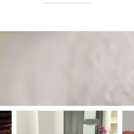
ADEMÄNTEL COMFORT
BADEMÄNTEL NEW GENERA
OODIE KUSCHELDECKEN
KUSCHELDECKEN LIGHT
USCHELDECKEN CORD OPTIK
KUSCHELDECKEN MIT
FELLOPTIK
OLIERTÜCHER
SALE %