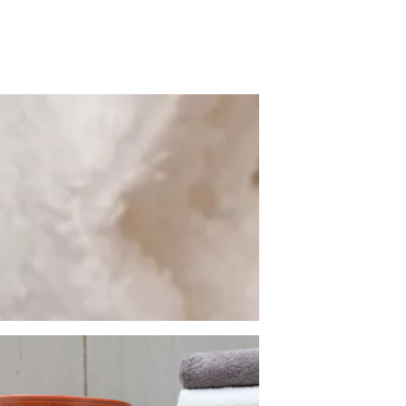
TION
BADEMÄNTEL DUO SOFT
KUSCHELDECKEN PREMIUM
KUSCHELDECKEN CASHMERE
FEELING