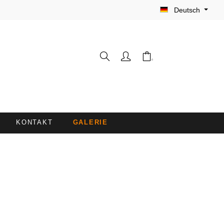
Deutsch
KONTAKT
GALERIE
WASCHHANDSCHUHE
FRISEURUMHÄNGE /
FÄRBESCHÜRZEN
LIEGENBEZÜGE MIT
NASENÖFFNUNG