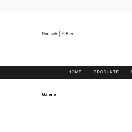
Deutsch
€ Euro
HOME
PRODUKTE
AUGENTÜCHER 30X15
K
Galerie
KOSMETIKSTIRNBÄNDER /
H
HAARBÄNDER
DUSCHTÜCHER
L