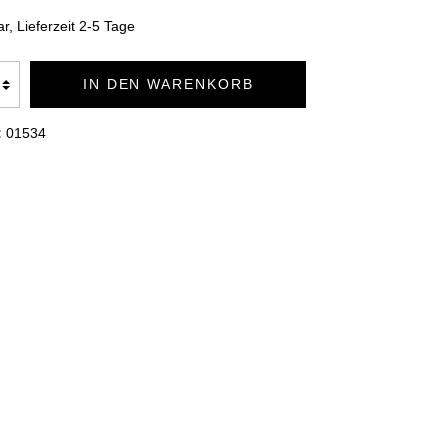
TION
BADEMÄNTEL DUO SOFT
r, Lieferzeit 2-5 Tage
IN DEN WARENKORB
KUSCHELDECKEN PREMIUM
:
01534
KUSCHELDECKEN CASHMERE
FEELING