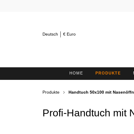
Deutsch
€ Euro
HOME
PRODUKTE
AUGENTÜCHER 30X15
K
Produkte
Handtuch 50x100 mit Nasenöff
KOSMETIKSTIRNBÄNDER /
H
HAARBÄNDER
Profi-Handtuch mit 
DUSCHTÜCHER
L