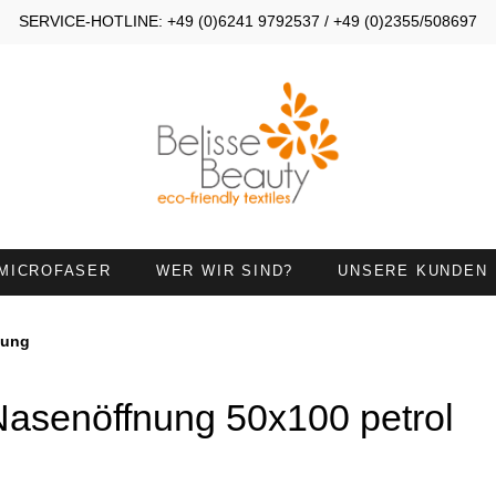
SERVICE-HOTLINE: +49 (0)6241 9792537 / +49 (0)2355/508697
MICROFASER
WER WIR SIND?
UNSERE KUNDEN
OMPRESSEN 30X40
KOMPRESSEN 30X50
nung
ANDTÜCHER 45X90
HANDTÜCHER MIT
HALSAUSSCHNITT
Nasenöffnung 50x100 petrol
IEGETÜCHER
HANDTUCH 50X100 MIT
NASENÖFFNUNG