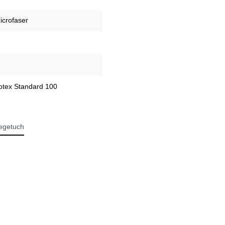
icrofaser
kotex Standard 100
egetuch