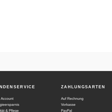
NDENSERVICE
ZAHLUNGSARTEN
 Account
Auf Rechnung
gieersparnis
Vorkasse
ität & Pflege
PayPal