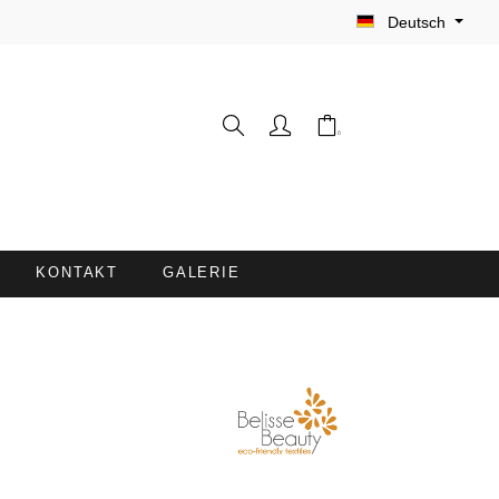
Deutsch
KONTAKT
GALERIE
WASCHHANDSCHUHE
FRISEURUMHÄNGE /
FÄRBESCHÜRZEN
LIEGENBEZÜGE MIT
NASENÖFFNUNG