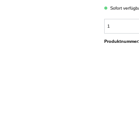
ADEMÄNTEL COMFORT
BADEMÄNTEL NEW GENERA
Sofort verfügba
OODIE KUSCHELDECKEN
KUSCHELDECKEN LIGHT
USCHELDECKEN CORD OPTIK
KUSCHELDECKEN MIT
Produktnummer
FELLOPTIK
OLIERTÜCHER
SALE %