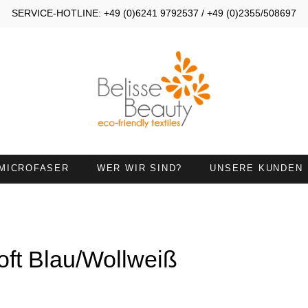
SERVICE-HOTLINE: +49 (0)6241 9792537 / +49 (0)2355/508697
MICROFASER
WER WIR SIND?
UNSERE KUNDEN
OMPRESSEN 30X40
KOMPRESSEN 30X50
ANDTÜCHER 45X90
HANDTÜCHER MIT
HALSAUSSCHNITT
ft Blau/Wollweiß
IEGETÜCHER
HANDTUCH 50X100 MIT
NASENÖFFNUNG