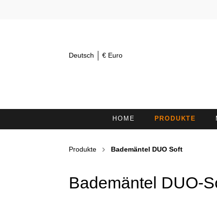
Deutsch
€ Euro
HOME
PRODUKTE
AUGENTÜCHER 30X15
K
Produkte
Bademäntel DUO Soft
KOSMETIKSTIRNBÄNDER /
H
HAARBÄNDER
Bademäntel DUO-So
DUSCHTÜCHER
L