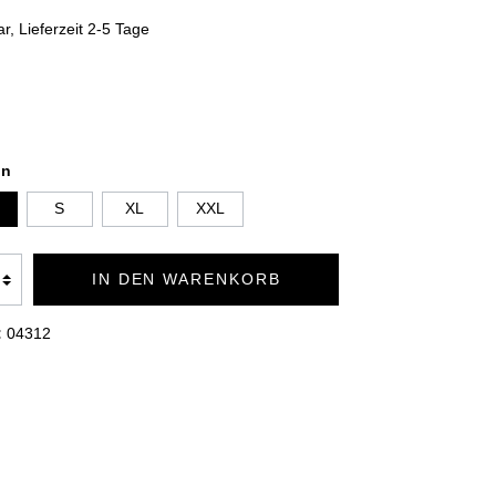
TION
BADEMÄNTEL DUO SOFT
r, Lieferzeit 2-5 Tage
KUSCHELDECKEN PREMIUM
KUSCHELDECKEN CASHMERE
FEELING
on
S
XL
XXL
IN DEN WARENKORB
:
04312