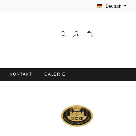
Deutsch
KONTAKT
GALERIE
WASCHHANDSCHUHE
FRISEURUMHÄNGE /
FÄRBESCHÜRZEN
LIEGENBEZÜGE MIT
NASENÖFFNUNG