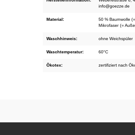
Herstellerinformation:
Webereistraße 6, 4
info@goezze.de
Material:
50 % Baumwolle (= 
Mikrofaser (= Auße
Waschhinweis:
ohne Weichspüler
Waschtemperatur:
60°C
Ökotex:
zertifiziert nach Ö