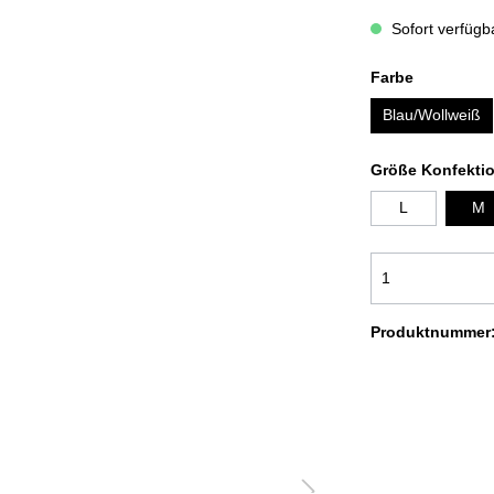
ADEMÄNTEL COMFORT
BADEMÄNTEL NEW GENERA
Sofort verfügba
Farbe
OODIE KUSCHELDECKEN
KUSCHELDECKEN LIGHT
Blau/Wollweiß
USCHELDECKEN CORD OPTIK
KUSCHELDECKEN MIT
FELLOPTIK
Größe Konfekti
L
M
OLIERTÜCHER
SALE %
Produktnummer