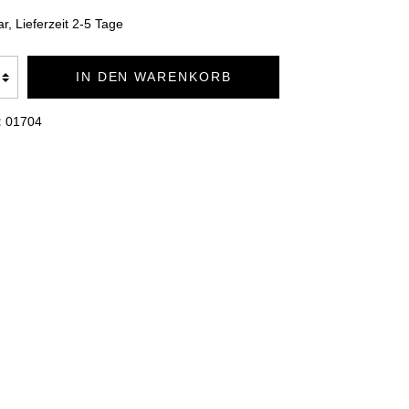
TION
BADEMÄNTEL DUO SOFT
r, Lieferzeit 2-5 Tage
IN DEN WARENKORB
KUSCHELDECKEN PREMIUM
:
01704
KUSCHELDECKEN CASHMERE
FEELING