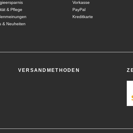
gieersparnis
Vorkasse
ität & Pflege
PayPal
denmeinungen
Kreditkarte
 & Neuheiten
VERSANDMETHODEN
Z