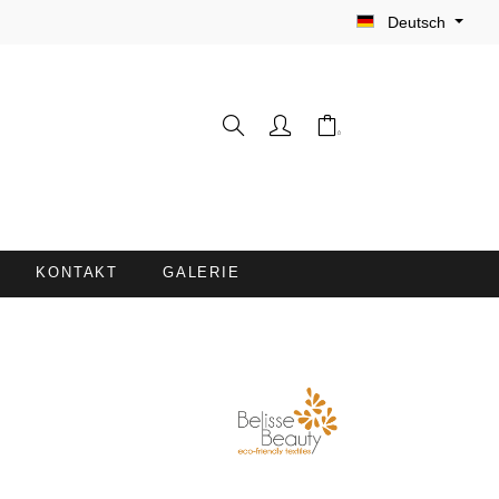
Deutsch
KONTAKT
GALERIE
WASCHHANDSCHUHE
FRISEURUMHÄNGE /
FÄRBESCHÜRZEN
LIEGENBEZÜGE MIT
NASENÖFFNUNG