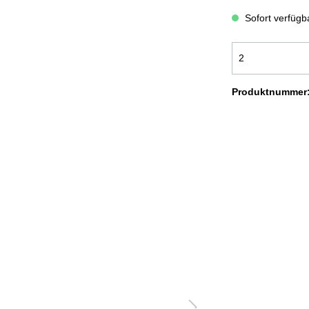
ADEMÄNTEL COMFORT
BADEMÄNTEL NEW GENERA
Sofort verfügba
OODIE KUSCHELDECKEN
KUSCHELDECKEN LIGHT
USCHELDECKEN CORD OPTIK
KUSCHELDECKEN MIT
Produktnummer
FELLOPTIK
OLIERTÜCHER
SALE %