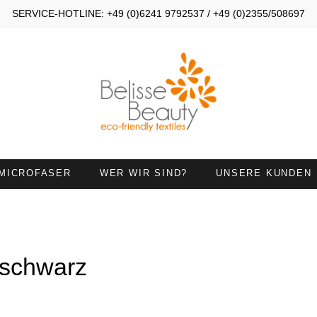
SERVICE-HOTLINE: +49 (0)6241 9792537 / +49 (0)2355/508697
MICROFASER
WER WIR SIND?
UNSERE KUNDEN
OMPRESSEN 30X40
KOMPRESSEN 30X50
ANDTÜCHER 45X90
HANDTÜCHER MIT
HALSAUSSCHNITT
 schwarz
IEGETÜCHER
HANDTUCH 50X100 MIT
NASENÖFFNUNG