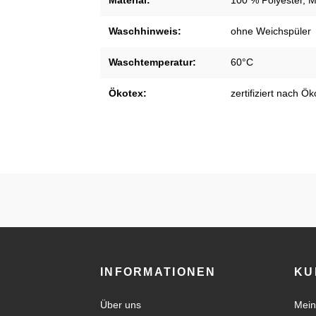
Material:
100 % Polyester, M
Waschhinweis:
ohne Weichspüler
Waschtemperatur:
60°C
Ökotex:
zertifiziert nach Ö
INFORMATIONEN
KU
Über uns
Mein