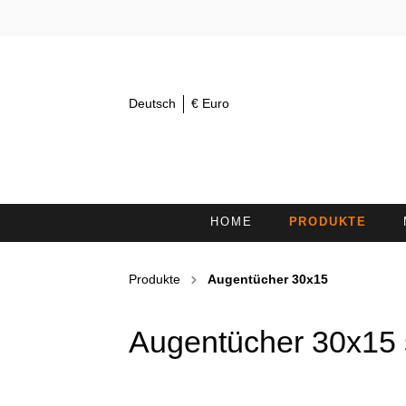
Deutsch
€ Euro
HOME
PRODUKTE
AUGENTÜCHER 30X15
K
Produkte
Augentücher 30x15
KOSMETIKSTIRNBÄNDER /
H
HAARBÄNDER
Augentücher 30x15
DUSCHTÜCHER
L